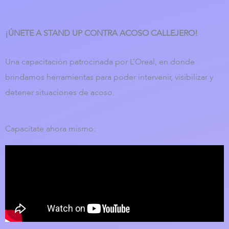
¡ÚNETE A STAND UP CONTRA ACOSO CALLEJERO!
Una capacitación patrocinada por L’Oreal, en donde
brindamos herramientas para poder intervenir, visibilizar y
detener situaciones de acoso.
Capacítate ahora mismo: