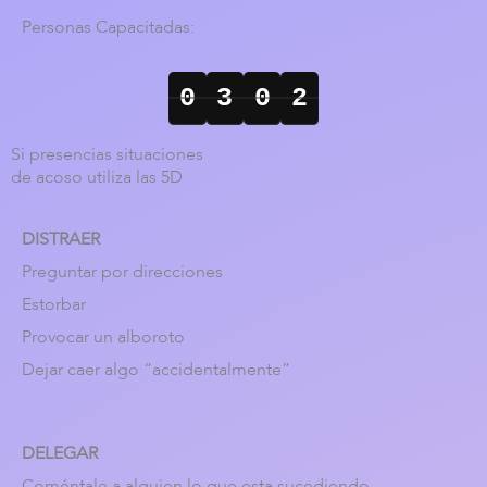
Personas Capacitadas:
0
3
1
1
Si presencias situaciones
de acoso utiliza las 5D
DISTRAER
Preguntar por direcciones
Estorbar
Provocar un alboroto
Dejar caer algo “accidentalmente”
DELEGAR