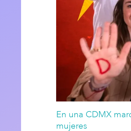
En una CDMX marca
mujeres