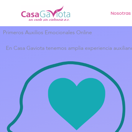
Ir
Nosotras
al
contenido
Primeros Auxilios Emocionales Online
En Casa Gaviota tenemos amplia experiencia auxiliando