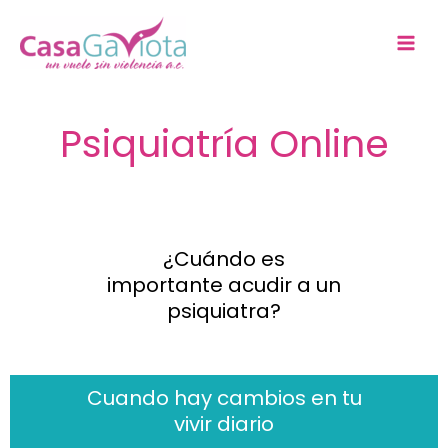
Ir
al
contenido
Psiquiatría Online
¿Cuándo es
importante acudir a un
psiquiatra?
Cuando hay cambios en tu
vivir diario