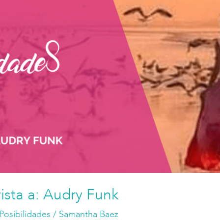
ista a: Audry Funk
Posibilidades
/
Samantha Baez