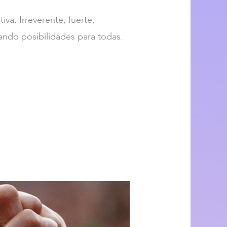
va, Irreverente, fuerte,
ando posibilidades para todas.