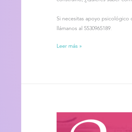
Si necesitas apoyo psicológico
llámanos al 5530965189⁣⁣.
Leer más »
Episodio
10: