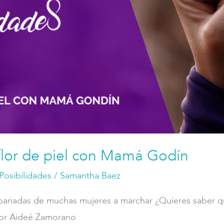
flor de piel con Mamá Godín
Posibilidades
/
Samantha Baez
pañadas de muchas mujeres a marchar ¿Quieres saber 
nor Aideé Zamorano