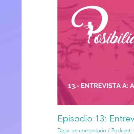
Episodio
13:
Entrevista
a:
Audry
Funk
Episodio 13: Entrev
Dejar un comentario
/
Podcast
,