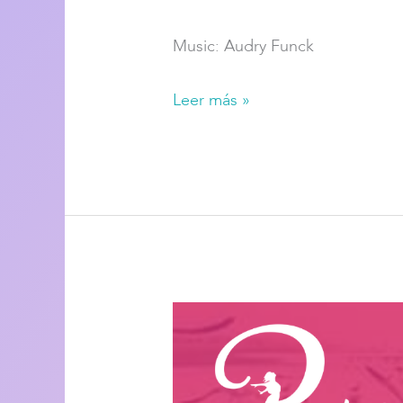
Music: Audry Funck
Leer más »
Episodio
11:
¿Cómo