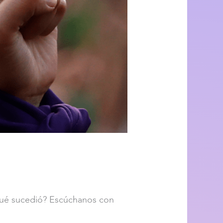
qué sucedió? Escúchanos con