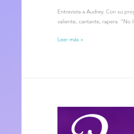
Entrevista a Audrey. Con su proy
valiente, cantante, rapera. “N
Leer más »
Episodio
12:
8M