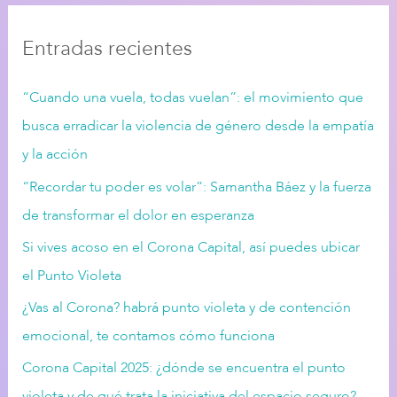
c
Entradas recientes
a
r
“Cuando una vuela, todas vuelan”: el movimiento que
:
busca erradicar la violencia de género desde la empatía
y la acción
“Recordar tu poder es volar”: Samantha Báez y la fuerza
de transformar el dolor en esperanza
Si vives acoso en el Corona Capital, así puedes ubicar
el Punto Violeta
¿Vas al Corona? habrá punto violeta y de contención
emocional, te contamos cómo funciona
Corona Capital 2025: ¿dónde se encuentra el punto
violeta y de qué trata la iniciativa del espacio seguro?