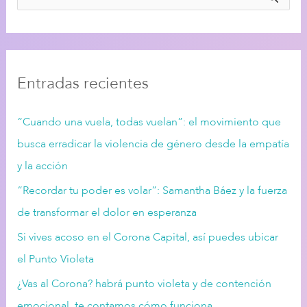
B
u
s
c
Entradas recientes
a
r
“Cuando una vuela, todas vuelan”: el movimiento que
:
busca erradicar la violencia de género desde la empatía
y la acción
“Recordar tu poder es volar”: Samantha Báez y la fuerza
de transformar el dolor en esperanza
Si vives acoso en el Corona Capital, así puedes ubicar
el Punto Violeta
¿Vas al Corona? habrá punto violeta y de contención
emocional, te contamos cómo funciona