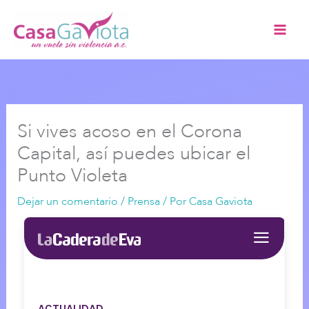
Ir
al
contenido
Si vives acoso en el Corona
Capital, así puedes ubicar el
Punto Violeta
Dejar un comentario
/
Prensa
/ Por
Casa Gaviota