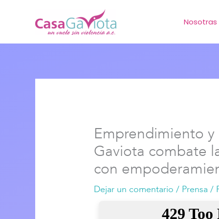
Ir
Nosotras
al
contenido
Emprendimiento y 
Gaviota combate la
con empoderamie
Dejar un comentario
/
Prensa
/ 